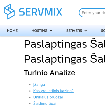
HOME
HOSTING
SERVERS
S
Paslaptingas Šal
Paslaptingas Šal
Turinio Analizė
Įžanga
Kas yra ledinis kazino?
Unikalūs bruožai
Žaidimų tipai