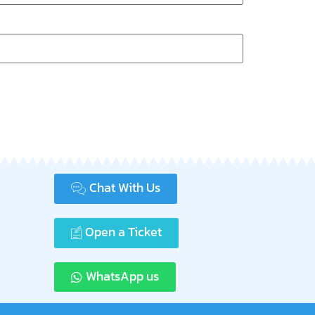
Chat With Us
Open a Ticket
WhatsApp us