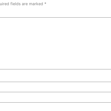
uired fields are marked
*