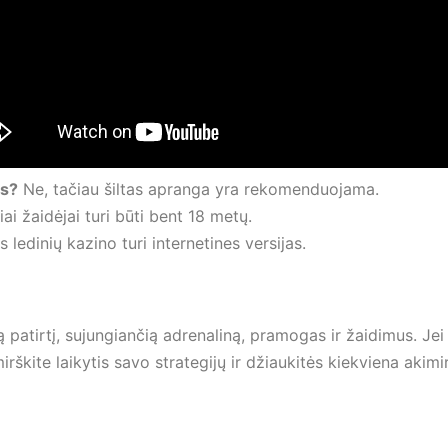
as?
Ne, tačiau šiltas apranga yra rekomenduojama.
ai žaidėjai turi būti bent 18 metų.
 ledinių kazino turi internetines versijas.
 patirtį, sujungiančią adrenaliną, pramogas ir žaidimus. Jei e
rškite laikytis savo strategijų ir džiaukitės kiekviena akimi