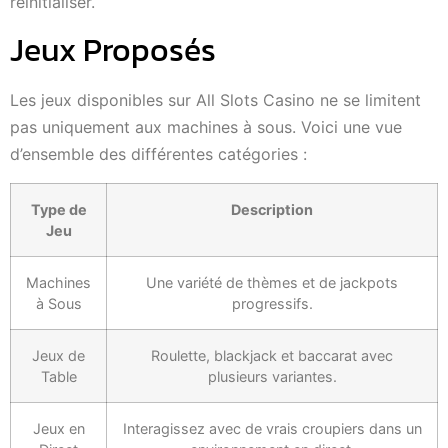
réinitialiser.
Jeux Proposés
Les jeux disponibles sur All Slots Casino ne se limitent
pas uniquement aux machines à sous. Voici une vue
d’ensemble des différentes catégories :
Type de
Description
Jeu
Machines
Une variété de thèmes et de jackpots
à Sous
progressifs.
Jeux de
Roulette, blackjack et baccarat avec
Table
plusieurs variantes.
Jeux en
Interagissez avec de vrais croupiers dans un