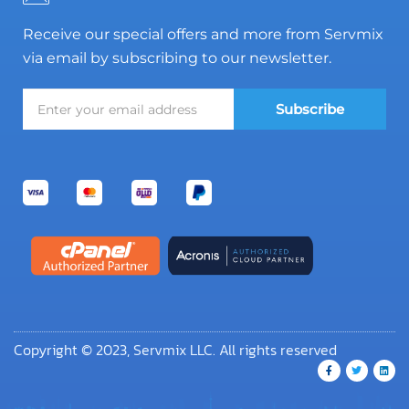
Receive our special offers and more from Servmix
via email by subscribing to our newsletter.
Subscribe
Copyright © 2023, Servmix LLC. All rights reserved