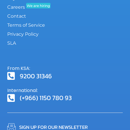
We are hiring
Careers
Contact
Terms of Service
Privacy Policy
SLA
From KSA:
9200 31346
International:
(+966) 1150 780 93
SIGN UP FOR OUR NEWSLETTER