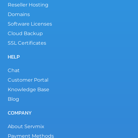
Reseller Hosting
Domains
Software Licenses
Cloud Backup
SSL Certificates
HELP
Chat
Customer Portal
Knowledge Base
Blog
COMPANY
About Servmix
Payment Methods