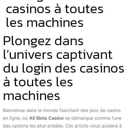
casinos à toutes
les machines
Plongez dans
l’univers captivant
du login des casinos
à toutes les
machines
Bienvenue dans le monde fascinant des jeux de casino
en ligne, où
All Slots Casino
se démarque comme l’une
des options les plus prisées. Cet article vous guidera à