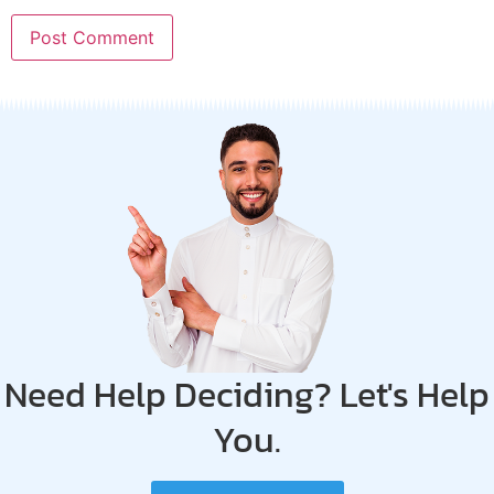
Need Help Deciding? Let's Help
You.