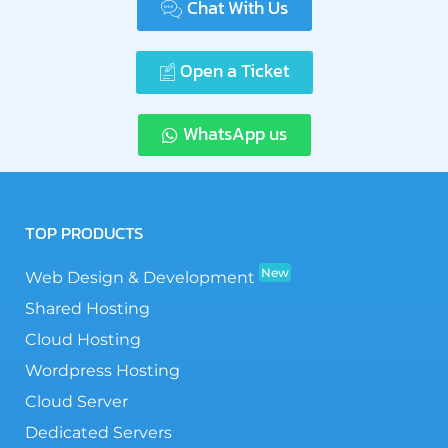
Chat With Us
Open a Ticket
WhatsApp us
TOP PRODUCTS
New
Web Design & Development
Shared Hosting
Cloud Hosting
Wordpress Hosting
Cloud Server
Dedicated Servers