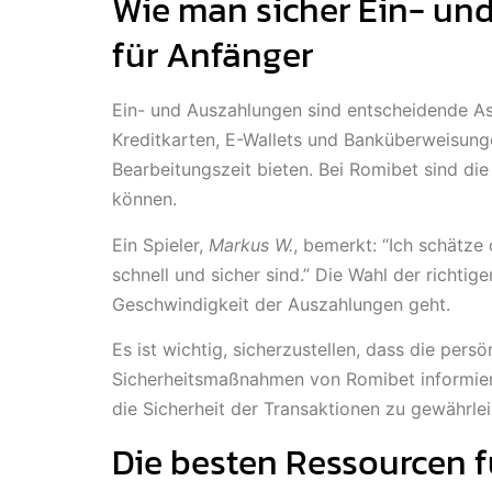
Wie man sicher Ein- und
für Anfänger
Ein- und Auszahlungen sind entscheidende As
Kreditkarten, E-Wallets und Banküberweisunge
Bearbeitungszeit bieten. Bei Romibet sind di
können.
Ein Spieler,
Markus W.
, bemerkt: “Ich schätze
schnell und sicher sind.” Die Wahl der richt
Geschwindigkeit der Auszahlungen geht.
Es ist wichtig, sicherzustellen, dass die persö
Sicherheitsmaßnahmen von Romibet informiere
die Sicherheit der Transaktionen zu gewährleis
Die besten Ressourcen f