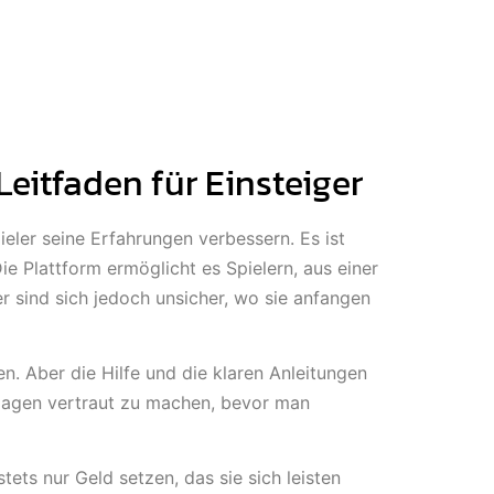
eitfaden für Einsteiger
eler seine Erfahrungen verbessern. Es ist
e Plattform ermöglicht es Spielern, aus einer
 sind sich jedoch unsicher, wo sie anfangen
en. Aber die Hilfe und die klaren Anleitungen
ndlagen vertraut zu machen, bevor man
tets nur Geld setzen, das sie sich leisten