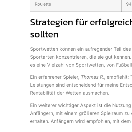
Roulette
94
Strategien für erfolgre
sollten
Sportwetten können ein aufregender Teil des O
Sportarten konzentrieren, die sie gut kennen.
es eine Vielzahl von Sportwetten, von Fußbal
Ein erfahrener Spieler,
Thomas R.
, empfiehlt:
Leistungen sind entscheidend für meine Ents
Rentabilität der Wetten ausmachen.
Ein weiterer wichtiger Aspekt ist die Nutzun
Anfängern, mit einem größeren Spielraum zu e
erhalten. Anfängern wird empfohlen, mit dem 