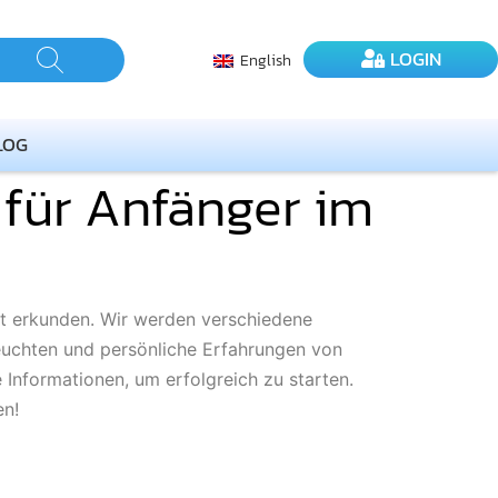
LOGIN
English
LOG
 für Anfänger im
Bet erkunden. Wir werden verschiedene
leuchten und persönliche Erfahrungen von
he Informationen, um erfolgreich zu starten.
en!