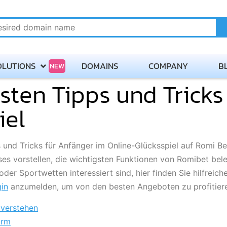
OLUTIONS
DOMAINS
COMPANY
B
NEW
sten Tipps und Tricks
About
iel
Payment Methods
Careers
s und Tricks für Anfänger im Online-Glücksspiel auf Romi 
Contact Servmix
ses vorstellen, die wichtigsten Funktionen von Romibet be
 oder Sportwetten interessiert sind, hier finden Sie hilfreic
Terms of Service
gin
anzumelden, um von den besten Angeboten zu profitier
Privacy Policy
 verstehen
orm