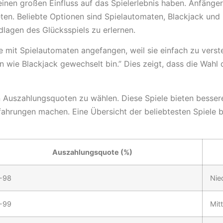
inen großen Einfluss auf das Spielerlebnis haben. Anfänger 
n. Beliebte Optionen sind Spielautomaten, Blackjack und R
dlagen des Glücksspiels zu erlernen.
be mit Spielautomaten angefangen, weil sie einfach zu verst
wie Blackjack gewechselt bin.” Dies zeigt, dass die Wahl d
hen Auszahlungsquoten zu wählen. Diese Spiele bieten bess
rfahrungen machen. Eine Übersicht der beliebtesten Spiele b
Auszahlungsquote (%)
-98
Nie
-99
Mitt