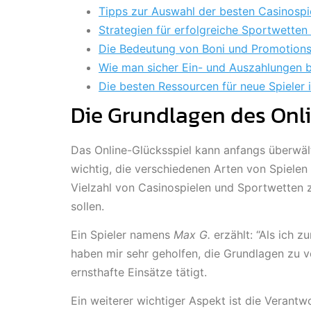
Tipps zur Auswahl der besten Casinospi
Strategien für erfolgreiche Sportwetten
Die Bedeutung von Boni und Promotions
Wie man sicher Ein- und Auszahlungen b
Die besten Ressourcen für neue Spieler 
Die Grundlagen des Onlin
Das Online-Glücksspiel kann anfangs überwält
wichtig, die verschiedenen Arten von Spielen 
Vielzahl von Casinospielen und Sportwetten z
sollen.
Ein Spieler namens
Max G.
erzählt: “Als ich z
haben mir sehr geholfen, die Grundlagen zu ve
ernsthafte Einsätze tätigt.
Ein weiterer wichtiger Aspekt ist die Verantwo