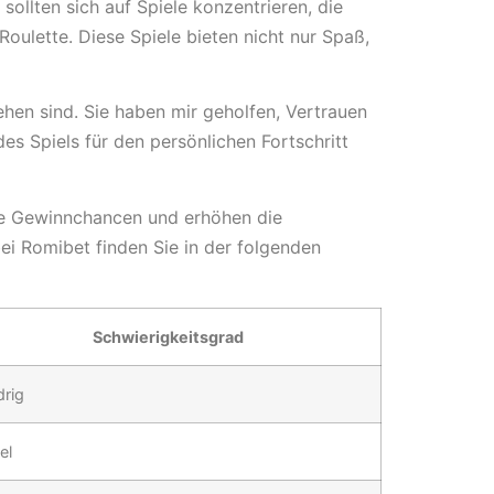
sollten sich auf Spiele konzentrieren, die
oulette. Diese Spiele bieten nicht nur Spaß,
ehen sind. Sie haben mir geholfen, Vertrauen
es Spiels für den persönlichen Fortschritt
ere Gewinnchancen und erhöhen die
ei Romibet finden Sie in der folgenden
Schwierigkeitsgrad
drig
el