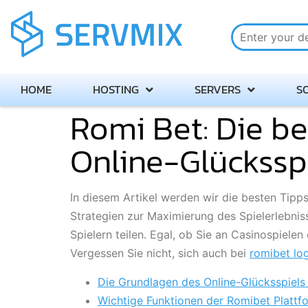
HOME
HOSTING
SERVERS
S
Romi Bet: Die be
Online-Glückssp
In diesem Artikel werden wir die besten Tipp
Strategien zur Maximierung des Spielerlebnis
Spielern teilen. Egal, ob Sie an Casinospielen
Vergessen Sie nicht, sich auch bei
romibet lo
Die Grundlagen des Online-Glücksspiels
Wichtige Funktionen der Romibet Plattf