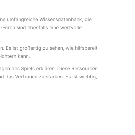
 eine umfangreiche Wissensdatenbank, die
Foren sind ebenfalls eine wertvolle
. Es ist großartig zu sehen, wie hilfsbereit
ichtern kann.
lagen des Spiels erklären. Diese Ressourcen
d das Vertrauen zu stärken. Es ist wichtig,