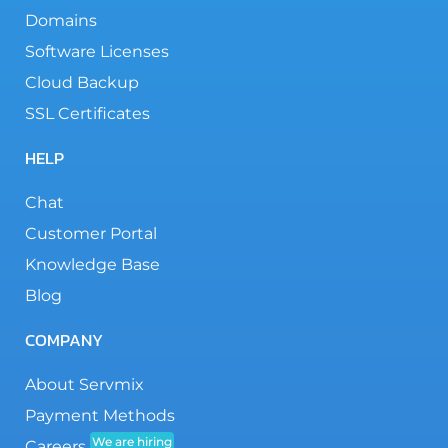
Domains
Software Licenses
Cloud Backup
SSL Certificates
HELP
Chat
Customer Portal
Knowledge Base
Blog
COMPANY
About Servmix
Payment Methods
We are hiring
Careers