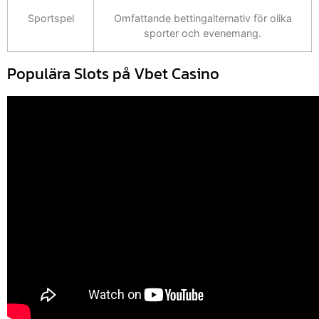
Sportspel
Omfattande bettingalternativ för olika
sporter och evenemang.
Populära Slots på Vbet Casino