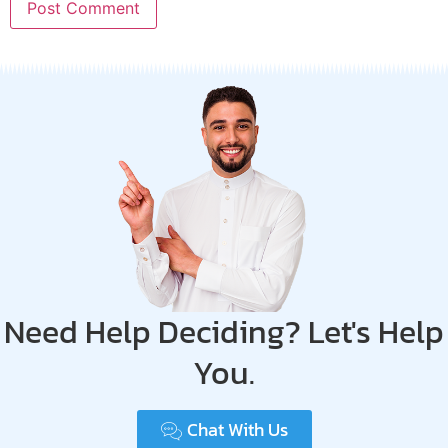
Need Help Deciding? Let's Help
You.
Chat With Us