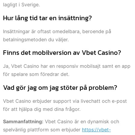
lagligt i Sverige.
Hur lång tid tar en insättning?
Insättningar är oftast omedelbara, beroende på
betalningsmetoden du väljer.
Finns det mobilversion av Vbet Casino?
Ja, Vbet Casino har en responsiv mobilsajt samt en app
för spelare som föredrar det.
Vad gör jag om jag stöter på problem?
Vbet Casino erbjuder support via livechatt och e-post
för att hjälpa dig med dina frågor.
Sammanfattning:
Vbet Casino är en dynamisk och
spelvänlig plattform som erbjuder
https://vbet-