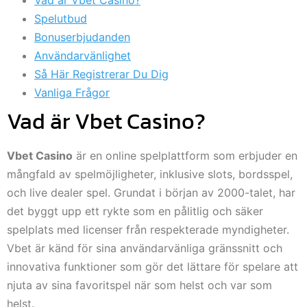
Vad är Vbet Casino?
Spelutbud
Bonuserbjudanden
Användarvänlighet
Så Här Registrerar Du Dig
Vanliga Frågor
Vad är Vbet Casino?
Vbet Casino
är en online spelplattform som erbjuder en
mångfald av spelmöjligheter, inklusive slots, bordsspel,
och live dealer spel. Grundat i början av 2000-talet, har
det byggt upp ett rykte som en pålitlig och säker
spelplats med licenser från respekterade myndigheter.
Vbet är känd för sina användarvänliga gränssnitt och
innovativa funktioner som gör det lättare för spelare att
njuta av sina favoritspel när som helst och var som
helst.