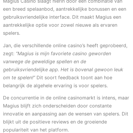
Magius Casino slaagt hierin door een combinatie van
een breed spelaanbod, aantrekkelijke bonussen en een
gebruiksvriendelijke interface. Dit maakt Magius een
aantrekkelijke optie voor zowel nieuwe als ervaren
spelers.
Jan, die verschillende online casino’s heeft geprobeerd,
zegt:
“Magius is mijn favoriete casino geworden
vanwege de geweldige spellen en de
gebruiksvriendelijke app. Het is bovenal gewoon leuk
om te spelen!”
Dit soort feedback toont aan hoe
belangrijk de algehele ervaring is voor spelers.
De concurrentie in de online casinomarkt is intens, maar
Magius blijft zich onderscheiden door constante
innovatie en aanpassing aan de wensen van spelers. Dit
blijkt uit de positieve reviews en de groeiende
populariteit van het platform.