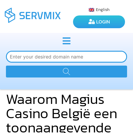
English
LOGIN
Waarom Magius
Casino België een
toonaangevende