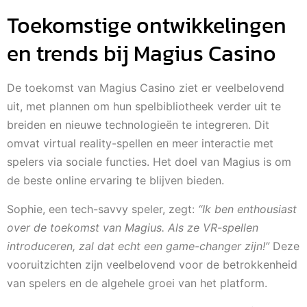
Toekomstige ontwikkelingen
en trends bij Magius Casino
De toekomst van Magius Casino ziet er veelbelovend
uit, met plannen om hun spelbibliotheek verder uit te
breiden en nieuwe technologieën te integreren. Dit
omvat virtual reality-spellen en meer interactie met
spelers via sociale functies. Het doel van Magius is om
de beste online ervaring te blijven bieden.
Sophie, een tech-savvy speler, zegt:
“Ik ben enthousiast
over de toekomst van Magius. Als ze VR-spellen
introduceren, zal dat echt een game-changer zijn!”
Deze
vooruitzichten zijn veelbelovend voor de betrokkenheid
van spelers en de algehele groei van het platform.