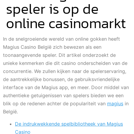
speler is op de
online casinomarkt
In de snelgroeiende wereld van online gokken heeft
Magius Casino België zich bewezen als een
toonaangevende speler. Dit artikel onderzoekt de
unieke kenmerken die dit casino onderscheiden van de
concurrentie. We zullen kijken naar de spelerservaring,
de aantrekkelijke bonussen, de gebruiksvriendelijke
interface van de Magius app, en meer. Door middel van
authentieke getuigenissen van spelers bieden we een
blik op de redenen achter de populariteit van
magius
in
België.
De indrukwekkende spelbibliotheek van Magius
Casino