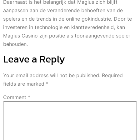
Daarnaast is het belangrijk dat Magius zich blijft
aanpassen aan de veranderende behoeften van de
spelers en de trends in de online gokindustrie. Door te
investeren in technologie en klanttevredenheid, kan
Magius Casino zijn positie als toonaangevende speler
behouden.
Leave a Reply
Your email address will not be published.
Required
fields are marked
*
Comment
*