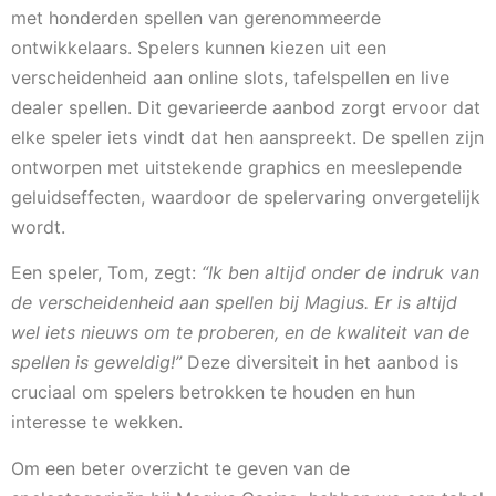
met honderden spellen van gerenommeerde
ontwikkelaars. Spelers kunnen kiezen uit een
verscheidenheid aan online slots, tafelspellen en live
dealer spellen. Dit gevarieerde aanbod zorgt ervoor dat
elke speler iets vindt dat hen aanspreekt. De spellen zijn
ontworpen met uitstekende graphics en meeslepende
geluidseffecten, waardoor de spelervaring onvergetelijk
wordt.
Een speler, Tom, zegt:
“Ik ben altijd onder de indruk van
de verscheidenheid aan spellen bij Magius. Er is altijd
wel iets nieuws om te proberen, en de kwaliteit van de
spellen is geweldig!”
Deze diversiteit in het aanbod is
cruciaal om spelers betrokken te houden en hun
interesse te wekken.
Om een beter overzicht te geven van de