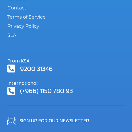
Contact
Terms of Service
Privacy Policy
SLA
From KSA:
9200 31346
International:
(+966) 1150 780 93
SIGN UP FOR OUR NEWSLETTER