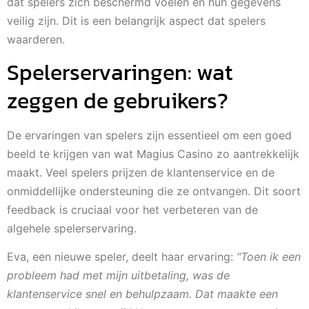
dat spelers zich beschermd voelen en hun gegevens
veilig zijn. Dit is een belangrijk aspect dat spelers
waarderen.
Spelerservaringen: wat
zeggen de gebruikers?
De ervaringen van spelers zijn essentieel om een goed
beeld te krijgen van wat Magius Casino zo aantrekkelijk
maakt. Veel spelers prijzen de klantenservice en de
onmiddellijke ondersteuning die ze ontvangen. Dit soort
feedback is cruciaal voor het verbeteren van de
algehele spelerservaring.
Eva, een nieuwe speler, deelt haar ervaring:
“Toen ik een
probleem had met mijn uitbetaling, was de
klantenservice snel en behulpzaam. Dat maakte een