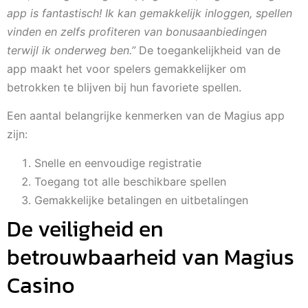
app is fantastisch! Ik kan gemakkelijk inloggen, spellen
vinden en zelfs profiteren van bonusaanbiedingen
terwijl ik onderweg ben.”
De toegankelijkheid van de
app maakt het voor spelers gemakkelijker om
betrokken te blijven bij hun favoriete spellen.
Een aantal belangrijke kenmerken van de Magius app
zijn:
Snelle en eenvoudige registratie
Toegang tot alle beschikbare spellen
Gemakkelijke betalingen en uitbetalingen
De veiligheid en
betrouwbaarheid van Magius
Casino